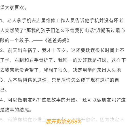
望大家喜欢。
1、老人拿手机去店里维修工作人员告诉他手机并没有坏老
人突然哭了“那我的孩子们怎么不给我打电话”近期看过最心
酸的一个段子…——《爸爸妈妈》
2、前天出车祸了，我才十五岁，这还要耽误很长时间上不
了学，右腿和右手骨折了，我唯一的爱好就是打球，这样下
去我感觉没希望了，我想了很久，决定用学问来出人头地
3、从不后悔遇见过谁，只是后悔怎么成了现在这样的自
己。
4、可以做朋友吗?”这是故事的开始。“还可以做朋友吗?”这
是故事的结尾。
5、就算你躺在沙发上三天不起、不拉开窗帘，因为决定不
展开剩余的68%