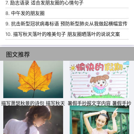
7.
励志语录 适合发朋友圈的心情句子
8、上天不会无缘无故做出莫名其妙的决定，它让你放弃和
8.
中午发的朋友圈
等待，是为了给你最好的。
9.
抗击新型冠状病毒标语 预防新型肺炎从我做起横幅宣传
9、遗憾的是这一生里，我已经错过了你，也错过了关于你
语
10.
描写秋天落叶的唯美句子 朋友圈晒落叶的说说文案
的风景。
10、我已经很难过了，连你也不放过我
图文推荐
描写萧瑟秋景的诗句 描写秋天
暑假手抄报文字内容 暑假手抄
萧瑟秋季的诗句
报简单又好看