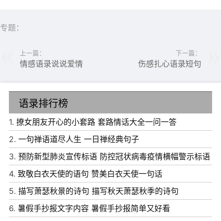
了穿哪双袜子哭个没完，我也不会停止爱你。没有什么大不
了的。这个地球上有75亿人，就有75亿种正常。
专题：
上一篇：
下一篇：
情感语录说说爱情
伤感扎心语录短句
语录排行榜
1.
撩女朋友开心的小套路 套路情话大全一问一答
2.
一句禅语道尽人生 一日禅经典句子
3.
预防新型肺炎宣传标语 防控冠状病毒疫情横幅警示标语
4.
致敬白衣天使的语句 赞美白衣天使一句话
6、知道自己有能力就别一生堕落成垃圾
5.
描写萧瑟秋景的诗句 描写秋天萧瑟秋季的诗句
7、我倒数第一，语文零分，数学零分，英语全是选择题，
6.
暑假手抄报文字内容 暑假手抄报简单又好看
我成功的错过了所有正确答案。2020我中考，完全没希望.