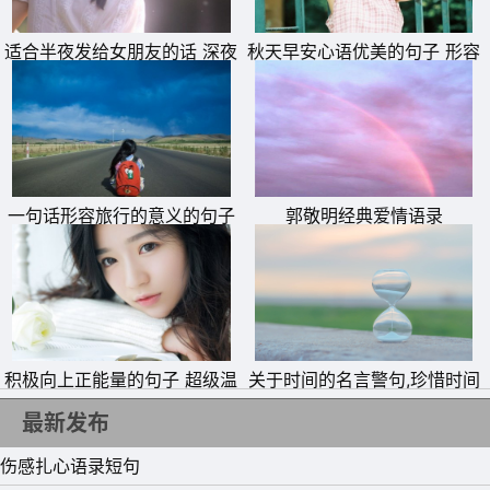
适合半夜发给女朋友的话 深夜
秋天早安心语优美的句子 形容
11、撩你不是因为喜欢你，而是因为看你的样子就知道你很
情话暖心短句
入秋渐凉的句子发朋友圈说说
容易睡。
12、总有一些思念挥之不去，总有一些感情无法否认。
13、梦已逝，心已碎，留下只是在为离开做准备。
14、我想给你很多东西,比如:被理解,被信任,被支持。最想
一句话形容旅行的意义的句子
郭敬明经典爱情语录
发旅游照片的朋友圈文案
给你的是,被偏爱。
15、和爱的人吵架，和陌生人讲心里话。
积极向上正能量的句子 超级温
关于时间的名言警句,珍惜时间
柔的励志文案短句
的名言警句
最新发布
伤感扎心语录短句