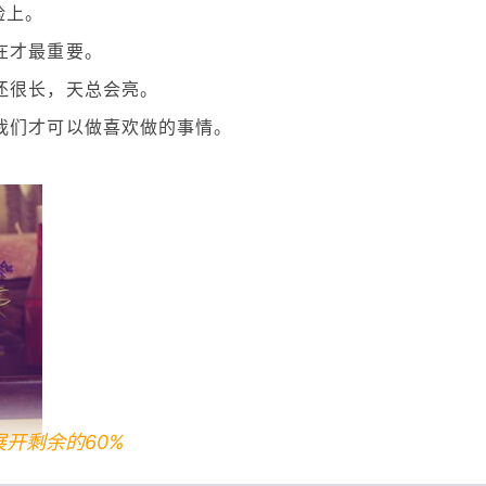
脸上。
在才最重要。
还很长，天总会亮。
我们才可以做喜欢做的事情。
。
展开剩余的60%