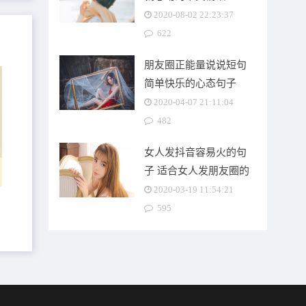
2020-08-02 22:23:37
622
朋友圈正能量说说短句
简单快乐的心态句子
2020-04-07 21:11:04
482
女人发抖音容易火的句
子 适合女人发朋友圈的
精美心情说说语句
2020-03-19 11:54:21
595