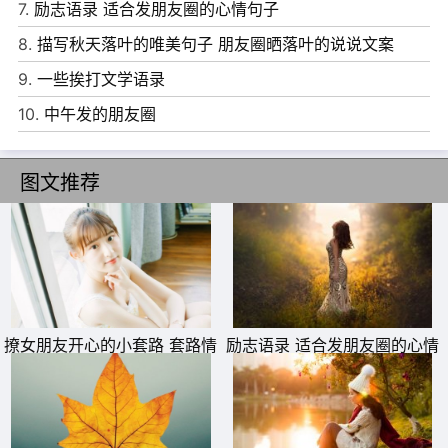
7.
励志语录 适合发朋友圈的心情句子
7、最糟糕的是人们在生活中经常受到错误志向的阻碍而不
8.
描写秋天落叶的唯美句子 朋友圈晒落叶的说说文案
自知，真到摆脱了那些阻碍时才能明白过来。 —— 歌德
9.
一些挨打文学语录
8、如果一个人不知道他要驶向哪头，那么任何风都不是顺
10.
中午发的朋友圈
风。——塞涅卡
9、只有向自己提出伟大理想，并以自己全部的力量为之奋
图文推荐
斗的人，才是最幸福的。——加里宁
10、青年人比较适合发明，而不适合判断;适合执行，而不
适合磋商;适合新的计划，而不适合固定的职业。——弗·培
根
撩女朋友开心的小套路 套路情
励志语录 适合发朋友圈的心情
话大全一问一答
句子