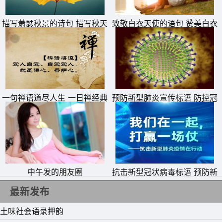
描写萧瑟秋景的诗句 描写秋天
致敬白衣天使的语句 赞美白衣
萧瑟秋季的诗句
天使一句话
一句禅语道尽人生 一日禅经典
预防新型肺炎宣传标语 防控冠
句子
状病毒疫情横幅警示标语
11、青春是一种持续的陶醉，是理智的狂热。——拉罗什富
科
12、所有坚韧不拔的努力迟早会取得报酬的。——安格尔
13、成功的秘诀端赖坚毅的决心。——英狄兹雷利
中午发的朋友圈
抗击新型冠状病毒标语 预防新
14、为伟大的事业捐躯，从来就不能算作失败。——拜伦
型肺炎从我做起横幅宣传语
最新发布
15、生命，那是自然付给人类去雕琢的宝石。——诺贝尔
土味社会语录押韵