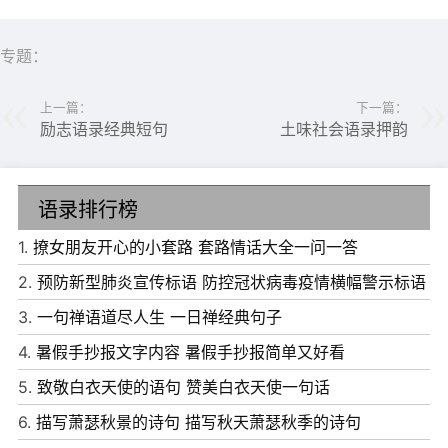
专题：
上一篇：
下一篇：
励志语录经典短句
土味社会语录押韵
语录排行榜
1.
撩女朋友开心的小套路 套路情话大全一问一答
2.
预防新型肺炎宣传标语 防控冠状病毒疫情横幅警示标语
3.
一句禅语道尽人生 一日禅经典句子
6、志向是天才的幼苗，经过热爱劳动的双手培育，在肥田
4.
暑假手抄报文字内容 暑假手抄报简单又好看
沃土里将成长为粗壮的大树。不热爱劳动，不进行自我教
5.
致敬白衣天使的语句 赞美白衣天使一句话
育，志向这棵幼苗也会连根枯死。确定个人志向，选好专
6.
描写萧瑟秋景的诗句 描写秋天萧瑟秋季的诗句
业，这是幸福的源泉。 —— 苏霍姆林斯基