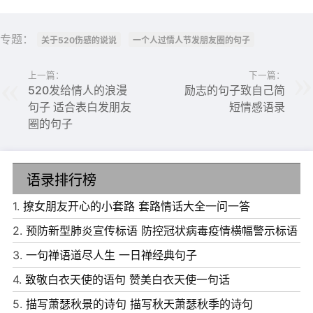
14、 偶尔心动，惯性拒绝，适应孤独。
专题：
关于520伤感的说说
一个人过情人节发朋友圈的句子
15、 你到底还要遇到多少人才知道我最好。
16、 后来，不管遇到了多少人，都只能叹息，不是你。
上一篇：
下一篇：
520发给情人的浪漫
励志的句子致自己简
17、 我让你等我！是的，你等我了，不仅如此，还找了一
句子 适合表白发朋友
短情感语录
个人一起等我。
圈的句子
18、 我决定忘记你了，很慢但很认真。
语录排行榜
1.
撩女朋友开心的小套路 套路情话大全一问一答
2.
预防新型肺炎宣传标语 防控冠状病毒疫情横幅警示标语
3.
一句禅语道尽人生 一日禅经典句子
4.
致敬白衣天使的语句 赞美白衣天使一句话
5.
描写萧瑟秋景的诗句 描写秋天萧瑟秋季的诗句