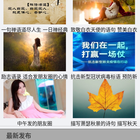
28、 我依然会想你，尽管这一切毫无意义。
一句禅语道尽人生 一日禅经典
致敬白衣天使的语句 赞美白衣
句子
天使一句话
励志语录 适合发朋友圈的心情
抗击新型冠状病毒标语 预防新
句子
型肺炎从我做起横幅宣传语
中午发的朋友圈
描写萧瑟秋景的诗句 描写秋天
萧瑟秋季的诗句
最新发布