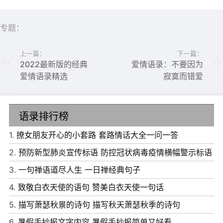
专题：
上一篇：
下一篇：
2022最新版的经典
爱情语录：不要因为
爱情语录精选
寂寞而错爱
语录排行榜
6、你开心的时候第一个想到的那个人，一定是你最爱的
1.
撩女朋友开心的小套路 套路情话大全一问一答
人。难过的时候想到的第一个人，一定是最爱你的人。
2.
预防新型肺炎宣传标语 防控冠状病毒疫情横幅警示标语
7、最大的遗憾是连离开都不能当面说清，或许一个拥抱能
3.
一句禅语道尽人生 一日禅经典句子
解决的事情，最后却是没有任何解释的形同陌路。
4.
致敬白衣天使的语句 赞美白衣天使一句话
8、再喜欢也不要旧情复燃，旧情复燃的结果就是重蹈覆
5.
描写萧瑟秋景的诗句 描写秋天萧瑟秋季的诗句
辙。这世界上，没有能回去的感情。就算真的回去了，你会
6.
暑假手抄报文字内容 暑假手抄报简单又好看