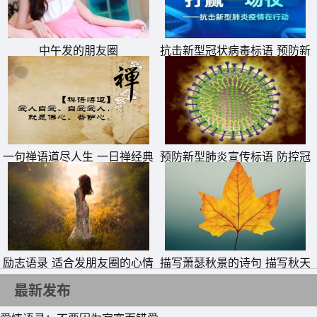
11、爱上一个人并不可怕，怕的是一发不可收拾;分手了并
中午发的朋友圈
抗击新型冠状病毒标语 预防新
不可怕，怕的是一直还放不下。
型肺炎从我做起横幅宣传语
12、真的爱一个人的时候，无论他走的有多远多决绝，只要
他重新站在你面前，你就无法停止去爱他。
13、每个人都会找到一个对的人，那个人会对你好，随时随
一句禅语道尽人生 一日禅经典
预防新型肺炎宣传标语 防控冠
地想你，三秒回你短信，拉紧你的手，给你送早餐，陪你吃
句子
状病毒疫情横幅警示标语
饭，听你唱歌，不让你难过不让你伤心。这才是真正要陪你
一辈子的人，幸福可以来的晚一些，只要它是真的。
14、一生只谈三次恋爱最好，一次懵懂，一次刻骨，一次一
生。
励志语录 适合发朋友圈的心情
描写萧瑟秋景的诗句 描写秋天
句子
萧瑟秋季的诗句
15、世上最难受的一种感觉是，你无法爱上别人，只因你依
最新发布
然爱恋那个伤害你的人。