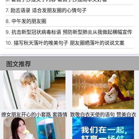
发现一切都已经面目全非，心里总有一道疤。
7.
励志语录 适合发朋友圈的心情句子
9、我爱你，不光因为你的样子，还因为，和你在一起时，
8.
中午发的朋友圈
我的样子。
9.
抗击新型冠状病毒标语 预防新型肺炎从我做起横幅宣传
10、择一城终老，遇一人白首。我知道你会来，所以我在
语
10.
描写秋天落叶的唯美句子 朋友圈晒落叶的说说文案
等。
图文推荐
撩女朋友开心的小套路 套路情
致敬白衣天使的语句 赞美白衣
话大全一问一答
天使一句话