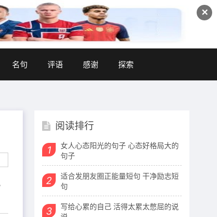
✕
名句
评语
感谢
探索
阅读排行
女人心态阳光的句子 心态好格局大的
1
句子
适合发朋友圈正能量短句 干净励志短
2
。
句
写给心累的自己 活得太累太憋屈的说
3
说