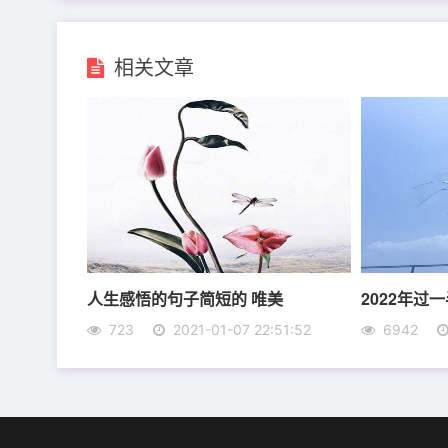
相关文章
6、能够把自己压得低低的，那才是真正的尊贵
7、刻意去找的东西，往往是找不到的。天下万
8、有的人，每天和你争吵，一觉醒来依然在爱
比争吵更可怕。
人生感悟的句子简短的 唯美
2022年过
9、不同的人会有不同的生活，就像一本书，书
723
2021-01-07 22:51:52
6942
10、生命的道路上永远没有捷径可言，只有脚