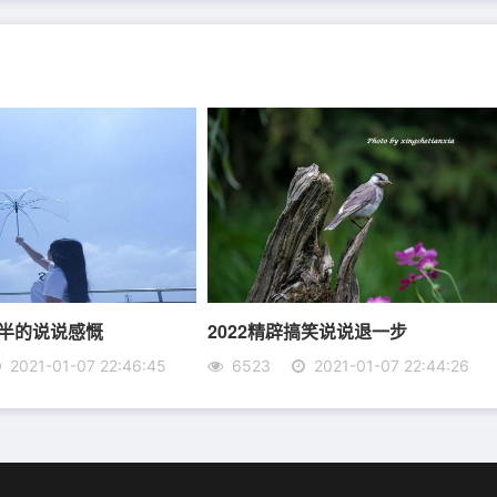
。
物的来和去，都有他的时间。
你。有的人，连争吵都没有，却已经消失在人海。原来，冷
一半的说说感慨
2022精辟搞笑说说退一步
写不一样的故事，演绎着独一无二的人生。
2021-01-07 22:46:45
6523
2021-01-07 22:44:26
踏实地走下去。