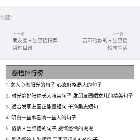
专题：
上一篇：
下一篇：
6、我不知道我有什么命，但我知道绝对不是让你欺负的
朋友圈人生感悟精辟
苦带给你的人生感悟
哲理目录
短句生活
命。
7、爱就一个字，我没做一次!
感悟排行榜
8、你现在不珍惜我!我告诉你，过了这个村，我在下一个村
等你。
1.
女人心态阳光的句子 心态好格局大的句子
9、今天就要见对方家长了，好紧张，毕竟是我先动手打他
2.
时光静好陪你长大唯美句子 发朋友圈晒女儿的精美句子
家儿子的。
3.
适合发朋友圈正能量短句 干净励志短句
10、先生，我能做你未来的夫人嘛。
4.
明白一些事看清一些人的句子
5.
疫情人生感悟的句子 感慨疫情的说说
6.
最透彻的人生感悟 现实又很扎心的句子