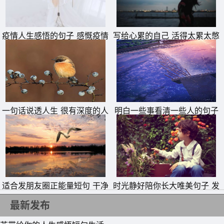
11、你瘦的时候在我心里，后来胖了，卡在里面出不来了。
疫情人生感悟的句子 感慨疫情
写给心累的自己 活得太累太憋
12、有些事情开口一次两次没有后文就算了，我可是站在冰
的说说
屈的说说
箱上高冷的人。
13、有钱就败家，没钱就拜神。
14、如果可以，我把曾经给你的伤再给你一次。
一句话说透人生 很有深度的人
明白一些事看清一些人的句子
15、你总说我懒，是啊，喜欢上你就懒得放弃你了呀。
生短句
适合发朋友圈正能量短句 干净
时光静好陪你长大唯美句子 发
励志短句
朋友圈晒女儿的精美句子
最新发布