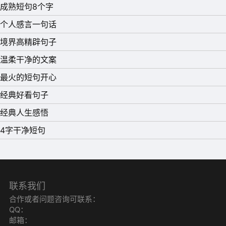
成熟短句8个字
这辈子也就这样了。
个人感言一句话
15、非让现在给你一巴掌，你才知道现实有多残忍。
境界高精辟句子
温柔干净的文案
最火的短句开心
经典好看句子
经典人生感悟
4字干净短句
联系我们
合作或者问题咨询可联系：
QQ：
邮箱：