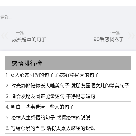
6、生如逆旅单行道，哪有岁月可头。
专题：
7、三观不合很难做朋友，没必要讲那么多大道理，思想不
上一篇：
下一篇：
在一个高度上，不必互相说服。
成熟稳重的句子
90后感慨老了
8、人生最可怕的就是，你一边咒骂嫌弃着自己的生活，一
边却又不做任何努力和改变。
感悟排行榜
9、人生难得几回搏，此时不搏何时搏。
1.
女人心态阳光的句子 心态好格局大的句子
10、第一个青春是上帝给的，第二个青春是靠自己努力的。
2.
时光静好陪你长大唯美句子 发朋友圈晒女儿的精美句子
3.
适合发朋友圈正能量短句 干净励志短句
4.
明白一些事看清一些人的句子
5.
疫情人生感悟的句子 感慨疫情的说说
6.
写给心累的自己 活得太累太憋屈的说说