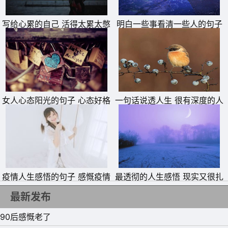
写给心累的自己 活得太累太憋
明白一些事看清一些人的句子
屈的说说
女人心态阳光的句子 心态好格
一句话说透人生 很有深度的人
11、只有经历过地狱般的磨练，才能创造出天堂的力量。
局大的句子
生短句
12、低头要有勇气，抬头要有底气。
13、很多人闯进你的生活，只是为了给你上一课，然后就离
开了。
14、当你放下面子赚钱的时候，说明你已经懂事了，当你你
疫情人生感悟的句子 感慨疫情
最透彻的人生感悟 现实又很扎
的说说
心的句子
用钱赚回面子的时候，说明你已经成功了，当你用面子可以
最新发布
赚钱的时候，说明你已经是个人物了，当你还停留在那里喝
90后感慨老了
酒，吹牛，啥也不懂还装懂，只爱所谓的面子的时候说明你