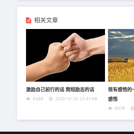
相关文章
6、任何业绩的质变都来自于量变的积累。
7、年轻时候，拍下许多照片，摆在客厅给别人
8、行走的路上，似乎会有几分落寞，无奈。但
9、有梦青年去奋斗，不惧怕风雨，只为那绚丽
10、平凡人生要用平凡的心去对待，你的人生
激励自己前行的话 简短励志的话
很有感悟的
感悟
4386
2020-12-20 23:41:48
9476