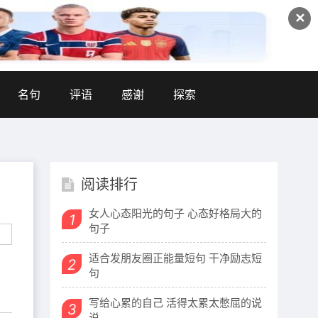
✕
名句
评语
感谢
探索
阅读排行
女人心态阳光的句子 心态好格局大的
1
句子
适合发朋友圈正能量短句 干净励志短
2
句
写给心累的自己 活得太累太憋屈的说
3
说