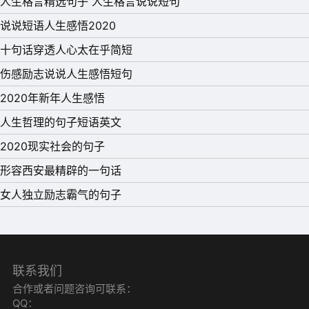
人生格言精选句子 人生格言说说短句
说说短语人生感悟2020
11、个人最大的资产是健康，健康最重要的内容是体魄，体
十句话穿透人心太在乎简短
魄最关键的部位是头脑，头脑最具价值的东西是思想。
伤感励志说说人生感悟短句
12、成功的名字叫奋斗，创新的名字叫探索，勇敢的名字叫
2020年新年人生感悟
攀登，勤奋的名字叫耕耘，谦虚的名字叫倾听，幸福的名字
人生哲理的句子短语英文
叫满足。
2020现实社会的句子
13、没有永远的春天，却有永远的春意;没有永远的缠绵，
形容西安最精辟的一句话
却有永远的思念;没有永远的成功，却有永远的追求;没有永
女人独立励志霸气的句子
远的年青，却有永远的青春。
14、梦想是我们行动的起跑线，知识是我们前进的加速器，
坚持是我们不停的步伐，智慧是我们成功的法宝。
联系我们
15、都是路边树上的山果是酸的，其实是我们不懂得如何攀
合作或者问题咨询可联系：
QQ：