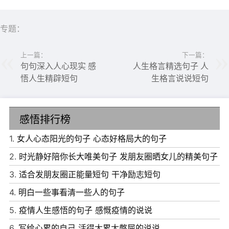
地;既然我们来到了世上，就要好好的生活。
5、如果你能把做事当锻炼，把忙碌当享受，把挫折当成
专题：
长，把吃亏当收获，把不幸当噩梦，把成功当往事，那么，
上一篇：
下一篇：
你的生活就会感到无比宽慰，无比自在。
句句深入人心现实 感
人生格言精选句子 人
悟人生精辟短句
生格言说说短句
感悟排行榜
1.
女人心态阳光的句子 心态好格局大的句子
2.
时光静好陪你长大唯美句子 发朋友圈晒女儿的精美句子
3.
适合发朋友圈正能量短句 干净励志短句
4.
明白一些事看清一些人的句子
5.
疫情人生感悟的句子 感慨疫情的说说
6.
写给心累的自己 活得太累太憋屈的说说