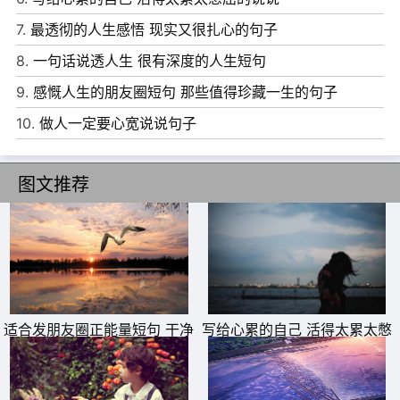
7.
最透彻的人生感悟 现实又很扎心的句子
8.
一句话说透人生 很有深度的人生短句
6、心往哪里想，哪里就会有亮光;心往哪里思，哪里就会有
9.
感慨人生的朋友圈短句 那些值得珍藏一生的句子
奇迹;心往哪里移，哪里就会有新意;心往哪里放，哪里就会
10.
做人一定要心宽说说句子
有力量。
7、欲望就是这样的东西：你越得到它就越感到不足，你越
图文推荐
失去它就越感到知足。
8、生活是一首歌，吟唱着人生的节奏和旋律;生活是一条
路，延伸着人生的足迹和希望;生活是一杯酒，饱含着人生
的清醇与忧愁;生活是一团麻，交织着人生的烦恼与快乐;生
活是一幅画，描绘着人生经历的红绿蓝;生活是一团火，燃
适合发朋友圈正能量短句 干净
写给心累的自己 活得太累太憋
励志短句
屈的说说
烧着人生的憧憬和梦想。
9、幸运之神的降临往往是因为你多坚持了一会儿，多迈出