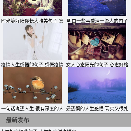
了几步，多找了一条路，多拐了一个弯。
10、要想活得不累就得少点攀比，要想活得不烦就得少点计
时光静好陪你长大唯美句子 发
明白一些事看清一些人的句子
较，要想过得不苦就得少点懒惰，要想活得不悔就得少点鲁
朋友圈晒女儿的精美句子
莽。
疫情人生感悟的句子 感慨疫情
女人心态阳光的句子 心态好格
的说说
局大的句子
一句话说透人生 很有深度的人
最透彻的人生感悟 现实又很扎
生短句
心的句子
最新发布