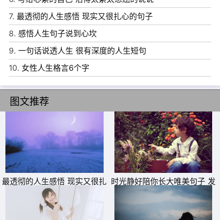
7.
最透彻的人生感悟 现实又很扎心的句子
8.
感悟人生句子说到心坎
9.
一句话说透人生 很有深度的人生短句
10.
女性人生格言6个字
图文推荐
6、有些情谊，会像黑夜里的一道星辉，即使没有温度，却
也能照亮彼此心底深处最柔软的地方。
7、做知足的人，幸福是种感觉，不知足，永不会幸福。
8、爱一个人最重要的也许不是山盟海誓和甜言蜜语，生活
最透彻的人生感悟 现实又很扎
时光静好陪你长大唯美句子 发
中的一些琐事，更能体现他对你的用情，那才是爱的密码。
心的句子
朋友圈晒女儿的精美句子
9、爱得久了，感情神经总会一点一点麻木。