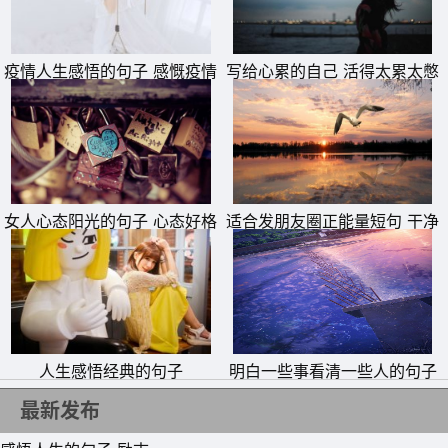
10、於纠结的字里行间回归思绪，却道每个触点都比这苍白
的文字更为美丽。
疫情人生感悟的句子 感慨疫情
写给心累的自己 活得太累太憋
的说说
屈的说说
女人心态阳光的句子 心态好格
适合发朋友圈正能量短句 干净
局大的句子
励志短句
人生感悟经典的句子
明白一些事看清一些人的句子
11、岁月就象一条河，左岸是无法忘记的回想，右岸是值得
最新发布
控制的青春年华，两头飞速流淌的，是年轻隐隐的伤感。人