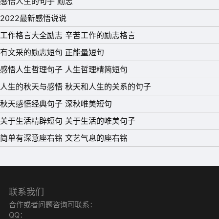
感悟人生的句子 励志
间有很多美好的东西，但真正属于本人的却并未几。
2022最新感悟说说
12、也许有些只有自己的心是清晰可见的，无人可以诉说，
工作格言大全励志 辛苦工作的励志格言
也只有用日记，记录着旅行的意义，用时光燃烧着昔日的爱
有文采的励志短句 正能量短句
情。
感悟人生哲理句子 人生哲理精简短句
13、我只是遗憾，我的温暖你再也不能感应!
人生的秋天与感悟 秋天和人生的关系的句子
14、不要轻易去依赖一个人，它会成为你的习惯，当分别来
秋天感悟经典句子 深秋唯美短句
临，你失去的不是某个人，而是你精神的支柱。独立，会让
关于生活精辟短句 关于生活的唯美句子
你走得更坦然些。
简单有深意座右铭 文艺气息的座右铭
15、昨天已逝，明日是迷，珍惜眼前，从今做起!
联系我们
合作或者问题咨询可联系：
QQ：