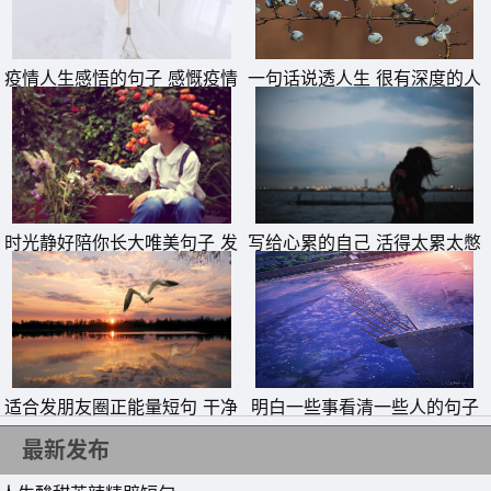
11、感谢你赠我一场空欢喜，我们有过的美好回忆，让泪水
染得模糊不清了。偶尔想起，记忆犹新，就像当初，我爱
疫情人生感悟的句子 感慨疫情
一句话说透人生 很有深度的人
的说说
生短句
你，没有什么目的，只是爱你。
12、没有真诚，让你寂寞，太过真诚，让你难过。
13、如果不是喜欢你，谁愿意一直主动付出;如果不是仗着
我爱你，你又怎么可以肆意妄为地伤害我。
时光静好陪你长大唯美句子 发
写给心累的自己 活得太累太憋
14、嘴里坚持着逞强，眼里的泪在投降。骗得了别人，骗不
朋友圈晒女儿的精美句子
屈的说说
了自己，原来我并没那么坚强。
15、爱笑的女生运气不会太差，那是因为运气差的根本笑不
出来。
适合发朋友圈正能量短句 干净
明白一些事看清一些人的句子
励志短句
最新发布