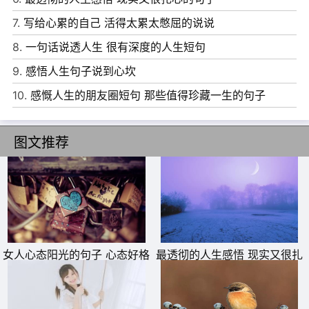
后唾弃你，说你原来是这样一个人，但其实你从来都是一个
7.
写给心累的自己 活得太累太憋屈的说说
样子，明明什么都没做，却落得声名狼藉。
8.
一句话说透人生 很有深度的人生短句
9、宁缺毋滥定会得偿所愿，饥不择食必会悔不当初。
9.
感悟人生句子说到心坎
10、每一个人都一样，失望的次数多了，也就不主动了，不
10.
感慨人生的朋友圈短句 那些值得珍藏一生的句子
是因为不爱了，只是心累了。
图文推荐
女人心态阳光的句子 心态好格
最透彻的人生感悟 现实又很扎
局大的句子
心的句子