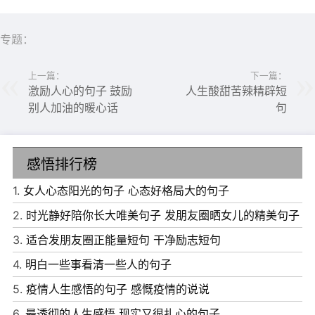
专题：
上一篇：
下一篇：
激励人心的句子 鼓励
人生酸甜苦辣精辟短
别人加油的暖心话
句
感悟排行榜
6、很多事犹如天气，慢慢热或者渐渐冷，等惊悟，已过了
1.
女人心态阳光的句子 心态好格局大的句子
一季。
2.
时光静好陪你长大唯美句子 发朋友圈晒女儿的精美句子
7、懂得太多，看的太透，就会变成世界的孤儿。总是深情
3.
适合发朋友圈正能量短句 干净励志短句
被辜负，偏偏套路得人心。要知道：世上有两样东西不可直
4.
明白一些事看清一些人的句子
视，一是太阳，二是人心。
5.
疫情人生感悟的句子 感慨疫情的说说
8、总有人会喜欢上想象中的你，再看清你的本来面目，最
6.
最透彻的人生感悟 现实又很扎心的句子