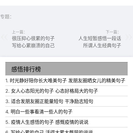
专题：
上一篇：
下一篇：
很压抑心很累的句子
人生短暂感悟一段话
写给心累崩溃的自己
所谓人生经典句子
6、总要等到过了很久，总要等退无可退，才知道我们曾亲
感悟排行榜
手舍弃的东西，在之后的日子里，再也遇不到了。
1.
时光静好陪你长大唯美句子 发朋友圈晒女儿的精美句子
7、人生最遗憾的，莫过于轻易地放弃了不该放弃的，固执
2.
女人心态阳光的句子 心态好格局大的句子
地坚持了不该坚持的。
3.
适合发朋友圈正能量短句 干净励志短句
8、生活真的好孤独，好似自己划着一艘木船，自己独行，
4.
明白一些事看清一些人的句子
凛冽的寒风交加这刺骨的海水冲向我来，好无奈。
5.
疫情人生感悟的句子 感慨疫情的说说
9、每走一段路，就给自己强加一个包袱，走得越远，所背
6.
写给心累的自己 活得太累太憋屈的说说