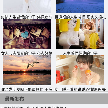
疫情人生感悟的句子 感慨疫情
最透彻的人生感悟 现实又很扎
的说说
心的句子
11、有些事，不经意也会想起;有些回忆，白发苍苍也无法
忘记;有些伤口，别人永远看不见，因为它就在你的心里深
藏。
女人心态阳光的句子 心态好格
人生感悟经典的句子
12、洗衣机式恋爱，先泡着你、缠着你、围着你转，如胶似
局大的句子
漆的纠缠在一起，再把你榨干，然后就把你甩在一边，晾
起。
13、人生就象高速行驶的列车，初恋正如路边美丽的风景。
适合发朋友圈正能量短句 干净
晚上睡不着的说说心情短语 失
我们可以坐在车上静静的欣赏它，却不能跳下车去流连忘
励志短句
眠感悟人生的句子
返。毕竟，终点站才是。
最新发布
14、人生的道路上，有些事只能自己面对，我很想依赖，但