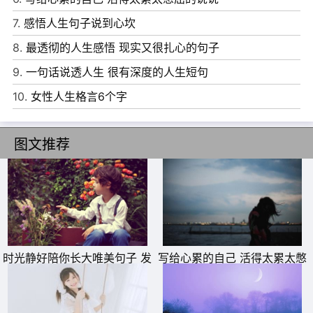
负的也越来越重，渐渐的，把自己弄得筋疲力尽，将生活过
7.
感悟人生句子说到心坎
成了疲惫不堪的模样。
8.
最透彻的人生感悟 现实又很扎心的句子
10、生活就是这样的简单，吃饭睡觉做喜欢的事;生活就是
9.
一句话说透人生 很有深度的人生短句
这样的艰辛，奔波算计做无奈的事。
10.
女性人生格言6个字
图文推荐
时光静好陪你长大唯美句子 发
写给心累的自己 活得太累太憋
朋友圈晒女儿的精美句子
屈的说说