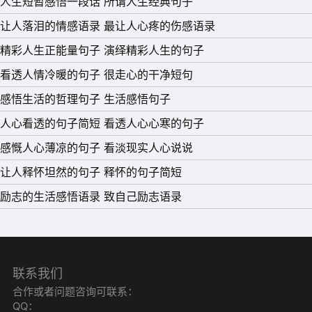
人生短暂感悟一段话 所谓人生经典句子
我必须坚强。
让人落泪的情感语录 最让人心疼的伤感语录
15、生活，总有太多的无可奈何，只要适合自己就好，走在
精彩人生正能量句子 演绎精彩人生的句子
独属自己的路上，做自己想做的事，努力向前，总有一天会
看透人情冷暖的句子 很走心的干净短句
迎来掌声。
感悟生活的哲理句子 生活感悟句子
人心看透的句子简短 看透人心心寒的句子
感慨人心薄凉的句子 看淡现实人心说说
让人释怀坦然的句子 释怀的句子简短
励志的生活感悟语录 致自己励志语录
联系我们
合作或者问题咨询可联系：
QQ：