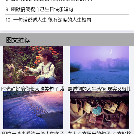
9.
幽默搞笑祝自己生日快乐短句
11、女人，记住你不是男人的自行车，想骑就骑。
10.
一句话说透人生 很有深度的人生短句
12、靠山山会倒，靠人人会跑，只有自己最可靠。
13、不管外面天气怎样，别忘了带上自己的阳光。
图文推荐
14、告诉自己凡是不能杀死你的最终都会让你更强。
15、我想用萤火虫来点亮青春路上的一盏盏灯。
时光静好陪你长大唯美句子 发
最透彻的人生感悟 现实又很扎
朋友圈晒女儿的精美句子
心的句子
明白一些事看清一些人的句子
女人心态阳光的句子 心态好格