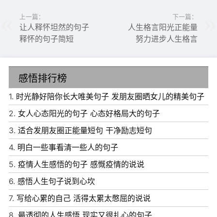
7、如果你想一步登天，那么你必将摔得体无完肤。
上一篇：
下一篇：
让人释怀坦然的句子
人生格言阳光正能量
8、我们没书没笔，但是我们有颗不想挂科的心。
释怀的句子简短
努力进步人生格言
9、慢慢的、释怀着没有是什么不可能的加油。
10、爱自己的最好方式，就是努力奋斗让自己优秀起来。
感悟排行榜
1.
时光静好陪你长大唯美句子 发朋友圈晒女儿的精美句子
2.
女人心态阳光的句子 心态好格局大的句子
3.
适合发朋友圈正能量短句 干净励志短句
4.
明白一些事看清一些人的句子
5.
疫情人生感悟的句子 感慨疫情的说说
6.
感悟人生句子说到心坎
7.
写给心累的自己 活得太累太憋屈的说说
8.
最透彻的人生感悟 现实又很扎心的句子