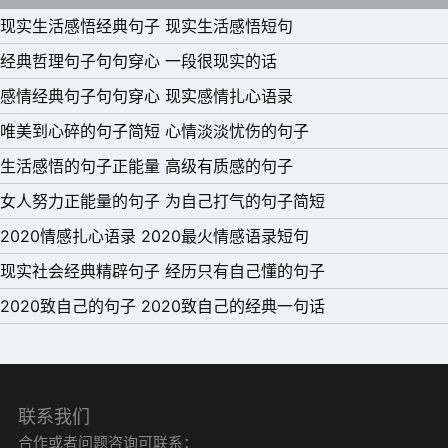
现实生活感悟经典句子 现实生活感悟短句
11、世上没有十全十美的东西，没有十全十美的人，关键是
经典哲理句子句句穿心 一段很现实的话
清楚到底想要什么。得到想要的，肯定会失去另外一部分。
感情经典句子句句穿心 现实感情扎心语录
如果什么都想要，只会什么都得不到。经历了摔打，经历了
唯美到心碎的句子简短 心情淡淡忧伤的句子
风险，不历事不晓事难。经事越多越聪颖，历事越多越干
生活感悟的句子正能量 高级有质感的句子
练。没有任何人可以击垮你，也没有任何人能够拯救你，人
女人努力正能量的句子 为自己打气的句子简短
只要拥有信念，有所追求，什么艰苦都能忍受，什么环境都
2020情感扎心语录 2020最火情感语录短句
能适应，成功，就是征服自己。人，不怕渺小，只怕卑微，
现实社会经典精辟句子 经历只有自己懂的句子
生活是公平的，要活出精彩，需要一颗奋进的心。风起时，
2020致自己的句子 2020致自己的经典一句话
笑看落花;风停时，淡看天际。
12、生活就是一场修行，得到了磨砺，就变得坚强;有了离
别，才会感知聚的喜悦;吃到了苦，才知道什么是甜;经历了
联系我们
失去，就会懂得拥有时的珍惜;经历了失意，就能学会从容
合作或者问题咨询可联系：