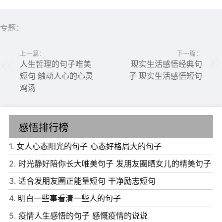
一个新的结局。
5、人生路上几人来，几人走，几多欢喜，几多忧愁，为何
专题：
会如此不堪。相遇不易，相守很难，珍惜且珍惜。
上一篇：
下一篇：
人生哲理的句子唯美
现实生活感悟经典句
短句 触动人心的心灵
子 现实生活感悟短句
鸡汤
感悟排行榜
6、时间，会沉淀最真的情感;风雨，会考验最暖的陪伴。走
1.
女人心态阳光的句子 心态好格局大的句子
远的，只是过眼云烟;留下的，才是值得珍惜的情缘。来得
2.
时光静好陪你长大唯美句子 发朋友圈晒女儿的精美句子
热烈，未必守得长久;爱得平淡，未必无情无义。眼睛看到
3.
适合发朋友圈正能量短句 干净励志短句
的许是假象，心的感受才最真实。时间会告诉我们，简单的
4.
明白一些事看清一些人的句子
喜欢，最长远;平凡中的陪伴，最心安。
5.
疫情人生感悟的句子 感慨疫情的说说
7、虽然有些朋友很平凡，但很真诚，这种友情的情份比金