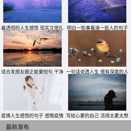
的，也不一定就是我们真正铭刻在心的!其实人生很多时候
需要自觉的放弃!放弃一个心仪却无缘份的朋友;放弃某段投
入却无收获的感情;放弃某种选择，也许会因此伤感，而这
最透彻的人生感悟 现实又很扎
明白一些事看清一些人的句子
伤感并不妨碍我们新的开始!安然一份放弃，固守一份洒
心的句子
脱。
适合发朋友圈正能量短句 干净
一句话说透人生 很有深度的人
励志短句
生短句
疫情人生感悟的句子 感慨疫情
写给心累的自己 活得太累太憋
的说说
屈的说说
最新发布