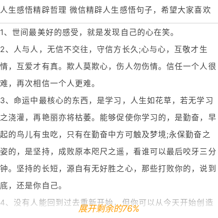
人生感悟精辟哲理 微信精辟人生感悟句子，希望大家喜欢
1、世间最美好的感受，就是发现自己的心在笑。
2、人与人，无信不交往，守信方长久;心与心，互敬才生
情，互爱才有真。欺人莫欺心，伤人勿伤情。信任一个人很
难，再次相信一个人更难。
3、命运中最核心的东西，是学习，人生如花草，若无学习
之浇灌，再艳丽亦将枯萎。能够促使你学习的，是勤奋，早
起的鸟儿有虫吃，只有在勤奋中方可触及梦境;永保勤奋之
姿的，是坚持，成败原本咫尺之遥，看谁可以最后咬牙三分
钟。坚持的长短，源自有无好胜之心，那些打败你的，说到
底，还是你自己。
4、没有人能回到过去重新开始，但你可以从今天开始创造
展开剩余的76%