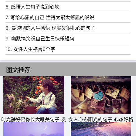
6.
感悟人生句子说到心坎
重，我不畏惧所有困难，最怕都是些无意义的困难，能够透
7.
写给心累的自己 活得太累太憋屈的说说
明的生活，必然是坦荡的。
8.
最透彻的人生感悟 现实又很扎心的句子
8、人生之路，从起点到终点，奔波忙碌中也遇人无数。能
9.
幽默搞笑祝自己生日快乐短句
有缘遇到，同路，并肩走上一程，即算缘分和幸事。然而人
10.
女性人生格言6个字
生的残酷在于，绝少或者没有人能一路相陪。所以，人，注
定了要学会一个人走。
图文推荐
9、爱到浪漫，是刚开始。爱到痛苦，是要分手。爱到平
淡，就该结婚。感情发展到不同时期，就要做不同事。没有
一辈子的浪漫和甜蜜，真正能长伴你身边的，只是慢慢老去
的熟悉。情浓时说的一切都不可信，情淡时的每一天才是
真。记住啊，陪在身边才算拥有，爱到习惯才能长久。
时光静好陪你长大唯美句子 发
女人心态阳光的句子 心态好格
10、握在手里的，不一定就是我们真正拥有的;我们所拥有
朋友圈晒女儿的精美句子
局大的句子