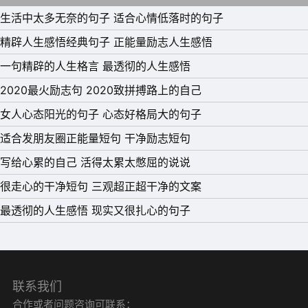
13、只有不回避痛苦和迷茫的人，才有资格去谈乐观与坚
生活中太多无奈的句子 适合心情低落时的句子
定。命运不会厚待谁，悲喜也不会单为你准备。
精辟人生感悟经典句子 正能量励志人生感悟
14、不懂别人就少说话，你可能永远不知道在你情绪失控的
一句精辟的人生格言 最透彻的人生感悟
时候说出来的话有多伤人，当你要开口说话时，你所说的
2020最火励志句 2020致拼搏路上的自己
话，必须比沉默更有价值。
女人心态阳光的句子 心态好格局大的句子
15、看人，不要用眼睛去看，容易看走眼，更不要用耳朵去
适合发朋友圈正能量短句 干净励志短句
听，因为可能是谎言。只要用时间，用心去感受，真的假不
写给心累的自己 活得太累太憋屈的说说
了，假的也真不了。
很走心的干净短句 三观超正超干净的文案
最透彻的人生感悟 现实又很扎心的句子
联系我们
合作或者问题咨询可联系：