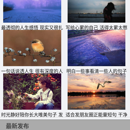
最透彻的人生感悟 现实又很扎
写给心累的自己 活得太累太憋
心的句子
屈的说说
一句话说透人生 很有深度的人
明白一些事看清一些人的句子
生短句
11、心情不好时，要经常问自己，你有什么而不是没有什
么，世界很大，机会很多，人生很短，不要蜷缩在一小块阴
影里。
12、到了一定年龄，便要学会寡言，每一句话都要有用，有
时光静好陪你长大唯美句子 发
适合发朋友圈正能量短句 干净
朋友圈晒女儿的精美句子
励志短句
重量。喜怒不形于色，大事淡然，有自己的底线。
最新发布