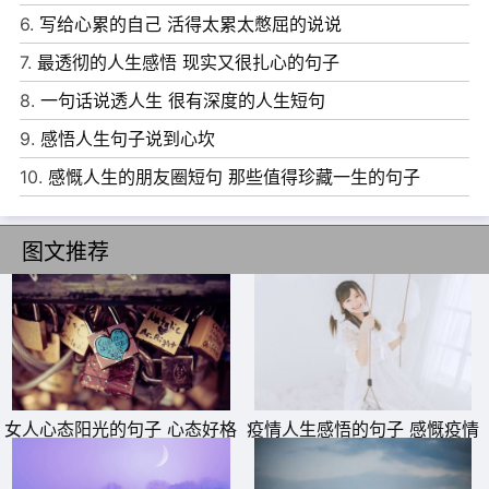
7、成熟的人才有秘密，不成熟的人会天天把心挂在嘴上。
6.
写给心累的自己 活得太累太憋屈的说说
知无不言，也不一定都是率真，或许还是因为情商不够。能
7.
最透彻的人生感悟 现实又很扎心的句子
把嘴边的话咽下去，也是一种练达。
8.
一句话说透人生 很有深度的人生短句
8、当有负面情绪的时候，不要说，管好自己的嘴，有时候
9.
感悟人生句子说到心坎
做哑巴，是一种境界。
10.
感慨人生的朋友圈短句 那些值得珍藏一生的句子
9、合适的人生位置，既不靠近钱，也不靠近权，而是靠近
灵魂;真正的幸福，既不是富贵，也不是凡事都对，而是问
图文推荐
心无愧。
10、人和人，短期相处看脾气，所以需忍让;长期相处看性
格，相合是朋友;一生交往看德行，德行皆佳方稳妥。
女人心态阳光的句子 心态好格
疫情人生感悟的句子 感慨疫情
局大的句子
的说说