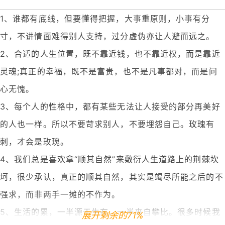
1、谁都有底线，但要懂得把握，大事重原则，小事有分
寸，不讲情面难得别人支持，过分虚伪亦让人避而远之。
2、合适的人生位置，既不靠近钱，也不靠近权，而是靠近
灵魂;真正的幸福，既不是富贵，也不是凡事都对，而是问
心无愧。
3、每个人的性格中，都有某些无法让人接受的部分再美好
的人也一样。所以不要苛求别人，不要埋怨自己。玫瑰有
刺，才会是玫瑰。
4、我们总是喜欢拿“顺其自然”来敷衍人生道路上的荆棘坎
坷，很少承认，真正的顺其自然，其实是竭尽所能之后的不
强求，而非两手一摊的不作为。
5、生活的累，一半源于生存，一半来自攀比。很多时候我
展开剩余的71%