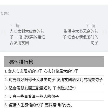
们不是为自己活着，而是为“面子”而活。人的烦恼，多数并
非缺少什么而不满足，而是因为“别人比自己好”的不平衡。
专题：
所以，我们要学会用知足的心态面对生活，明白每个人的幸
上一篇：
下一篇：
福各不相同。
人心太假太虚伪的句
生活中太多无奈的句
子 一段很现实的话适
子 适合心情低落时的
合发朋友圈
句子
感悟排行榜
1.
女人心态阳光的句子 心态好格局大的句子
2.
时光静好陪你长大唯美句子 发朋友圈晒女儿的精美句子
6、一个人的自愈的能力越强，才越有可能接近幸福。做一
3.
适合发朋友圈正能量短句 干净励志短句
个寡万，却心有一片海的人，不伤人害己，于淡泊中，平和
4.
明白一些事看清一些人的句子
自在。
5.
疫情人生感悟的句子 感慨疫情的说说